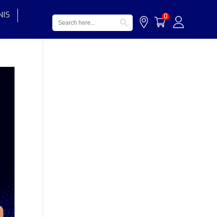
NIS
Search Button
Search
0
for: