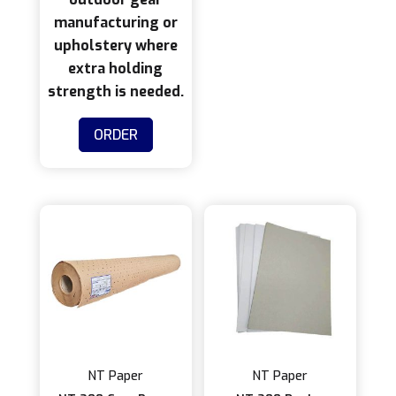
manufacturing or
upholstery where
extra holding
strength is needed.
Produk
ORDER
ini
memiliki
beberapa
varian.
Pilihan
ini
dapat
diambil
di
halaman
produk
NT Paper
NT Paper