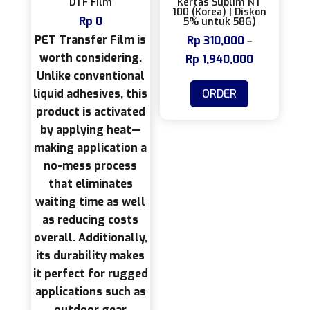
DTF Film
Kertas Sublim NT
100 (Korea) | Diskon
Rp
0
5% untuk 58G)
PET Transfer Film is
Rp
310,000
–
worth considering.
Rp
1,940,000
Rentang
Unlike conventional
harga:
Produk
ORDER
liquid adhesives, this
Rp 310,000
ini
product is activated
hingga
memiliki
by applying heat—
Rp 1,940,00
beberapa
making application a
varian.
no-mess process
Pilihan
that eliminates
ini
waiting time as well
dapat
as reducing costs
diambil
overall. Additionally,
di
its durability makes
halaman
it perfect for rugged
produk
applications such as
outdoor gear