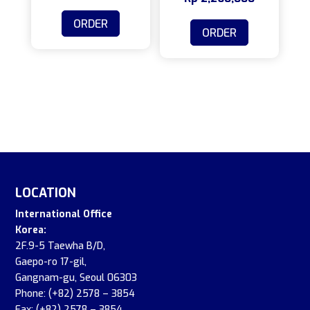
harga:
Produk
ORDER
ORDER
Rp 1,260,00
ini
hingga
memiliki
Rp 2,260,0
beberapa
varian.
Pilihan
ini
dapat
diambil
di
LOCATION
halaman
produk
International Office
Korea:
2F.9-5 Taewha B/D,
Gaepo-ro 17-gil,
Gangnam-gu, Seoul 06303
Phone: (+82) 2578 – 3854
Fax: (+82) 2578 – 3854