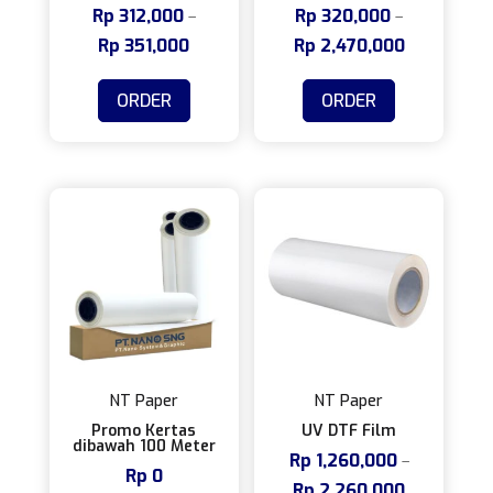
Rp
312,000
Rp
320,000
–
–
Rp
351,000
Rentang
Rp
2,470,000
Rentang
harga:
harga:
Produk
Produk
ORDER
ORDER
Rp 312,000
Rp 320,000
ini
ini
hingga
hingga
memiliki
memiliki
Rp 351,000
Rp 2,470,0
beberapa
beberapa
varian.
varian.
Pilihan
Pilihan
ini
ini
dapat
dapat
diambil
diambil
di
di
halaman
halaman
produk
produk
NT Paper
NT Paper
Promo Kertas
UV DTF Film
dibawah 100 Meter
Rp
1,260,000
–
Rp
0
Rp
2,260,000
Rentang