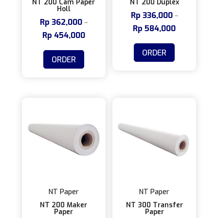
NT 200 Cam Paper
NT 200 Duplex
Holl
Rp
336,000
–
Rp
362,000
–
Rp
584,000
Rentang
Rp
454,000
Rentang
harga:
Produk
harga:
Produk
ORDER
Rp 336,000
ini
ORDER
Rp 362,000
ini
hingga
memiliki
hingga
memiliki
Rp 584,000
beberapa
Rp 454,000
beberapa
varian.
varian.
Pilihan
Pilihan
ini
ini
dapat
dapat
diambil
diambil
di
di
halaman
halaman
produk
produk
NT Paper
NT Paper
NT 200 Maker
NT 300 Transfer
Paper
Paper