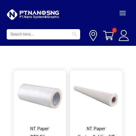
Search Button
Search
0
for:
NT Paper
NT Paper