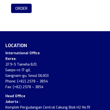
Produk
ini
ORDER
memiliki
beberapa
varian.
Pilihan
ini
dapat
LOCATION
diambil
International Office
di
Korea:
halaman
2F.9-5 Taewha B/D,
produk
Gaepo-ro 17-gil,
Gangnam-gu, Seoul 06303
Phone: (+82) 2578 – 3854
Fax: (+82) 2578 – 3854
Head Office
Jakarta :
Komplek Pergudangan Central Cakung Blok H2 No.19