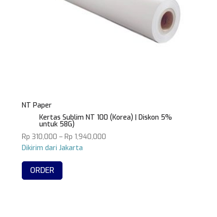
NT Paper
Kertas Sublim NT 100 (Korea) | Diskon 5%
untuk 58G)
Rentang
Rp
310,000
–
Rp
1,940,000
harga:
Produk
Rp 310,000
ini
hingga
ORDER
memiliki
Rp 1,940,000
beberapa
varian.
Pilihan