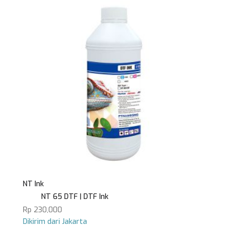
ini
dapat
diambil
di
halaman
produk
NT Ink
NT 65 DTF | DTF Ink
Rp
230,000