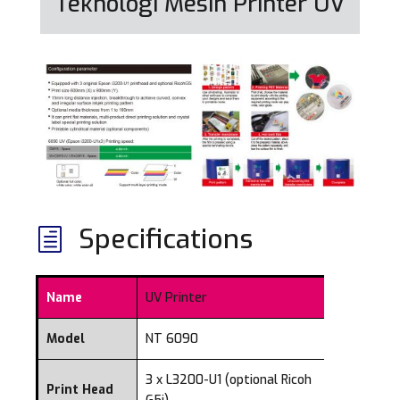
Teknologi Mesin Printer UV
Specifications
h
Name
UV Printer
Model
NT 6090
3 x L3200-U1 (optional Ricoh
Print Head