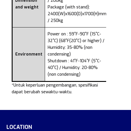
Dimension
/ 200kg
and weight
Package (with stand):
2400(W)x1600(D)x1700(H)mm
/ 250kg
Power on : 59˚F-90˚F (15˚C-
32˚C) (68˚F(20˚C) or higher) /
Humidity: 35-80% (non
Environment
condensing)
Shutdown : 41˚F-104˚F (5˚C-
40˚C) / Humidity: 20-80%
(non condensing)
*Untuk keperluan pengembangan, spesifikasi
dapat berubah sewaktu-waktu.
LOCATION