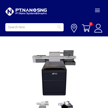
Search Button
Search
0
for: