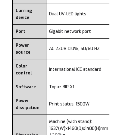
Curring
Dual UV-LED lights
device
Port
Gigabit network port
Power
AC 220V ±10%, 50/60 HZ
source
Color
International ICC standard
control
Software
Topaz RIP X1
Power
Print status: 1500W
dissipation
Machine (with stand):
1637(W)x1460(D)x1400(H)mm