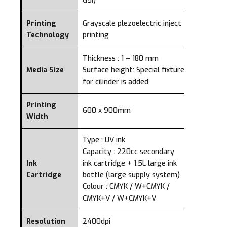
G5i)
Printing
Grayscale plezoelectric inject
Technology
printing
Thickness : 1 – 180 mm
Media Size
Surface height: Special fixture
for cilinder is added
Printing
600 x 900mm
Width
Type : UV ink
Capacity : 220cc secondary
Ink
ink cartridge + 1.5L large ink
Cartridge
bottle (large supply system)
Colour : CMYK / W+CMYK /
CMYK+V / W+CMYK+V
Resolution
2400dpi