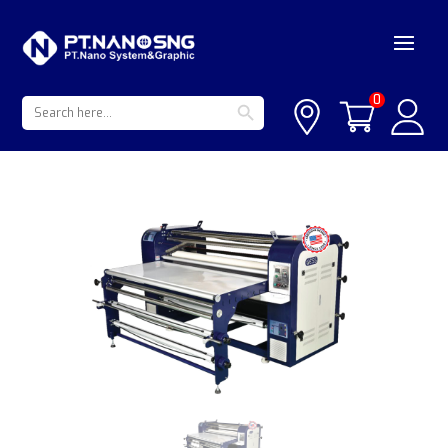
Search Button
Search
0
for: