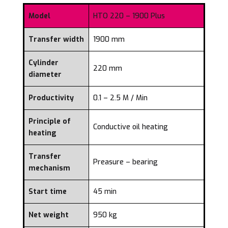
Model
HTO 220 – 1900 Plus
Transfer width
1900 mm
Cylinder
220 mm
diameter
Productivity
0.1 – 2.5 M / Min
Principle of
Conductive oil heating
heating
Transfer
Preasure – bearing
mechanism
Start time
45 min
Net weight
950 kg