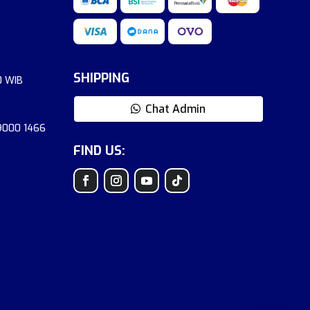
SHIPPING
0 WIB
Chat Admin
 9000 1466
FIND US: