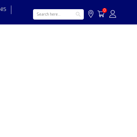
NIS
Search Button
Search
0
for: