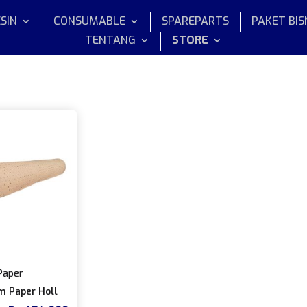
SIN
CONSUMABLE
SPAREPARTS
PAKET BIS
TENTANG
STORE
Paper
 Paper Holl