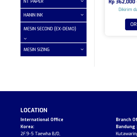
NT PAPER
Rp
362,000
produk
HANIN INK
OR
MESIN SECOND (EX-DEMO)
MESIN SIZING
LOCATION
.
International Office
Branch Of
Korea:
Bandung 
2F.9-5 Taewha B/D,
Kutawaring