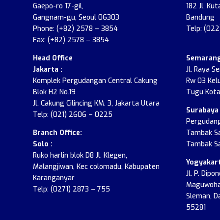
Gaepo-ro 17-gil,
182 Jl. Kut
Gangnam-gu, Seoul 06303
Bandung
Phone: (+82) 2578 – 3854
Telp: (02
Fax: (+82) 2578 – 3854
Head Office
Semarang
Jakarta :
Jl. Raya S
Komplek Pergudangan Central Cakung
Rw 03 Kel
Blok H2 No.19
Tugu Kota
Jl. Cakung Cilincing KM. 3, Jakarta Utara
Surabaya 
Telp: (021) 2606 – 0225
Pergudang
Branch Office:
Tambak Sa
Solo :
Tambak Sa
Ruko harlin blok D8 Jl. Klegen,
Yogyakart
Malangjiwan, Kec colomadu, Kabupaten
Jl. P. Dip
Karanganyar
Maguwohar
Telp: (0271) 2873 – 755
Sleman, D
55281