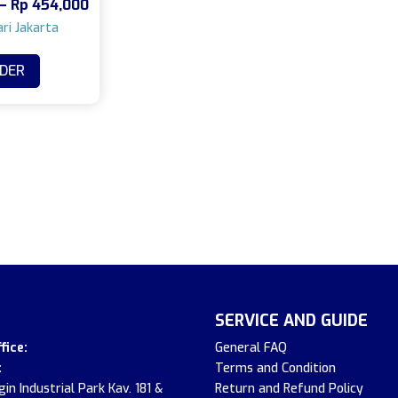
Rentang
–
Rp
454,000
harga:
Rp 362,000
DER
hingga
Rp 454,000
SERVICE AND GUIDE
fice:
General FAQ
:
Terms and Condition
in Industrial Park Kav. 181 &
Return and Refund Policy