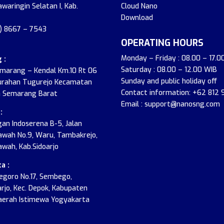
awaringin Selatan I, Kab.
Cloud Nano
Download
2) 8667 – 7543
OPERATING HOURS
Monday – Friday : 08.00 – 17.0
 :
Saturday : 08.00 – 12.00 WIB
emarang – Kendal Km.10 Rt 06
Sunday and public holiday off
urahan Tugurejo Kecamatan
Contact information: +62 812
 Semarang Barat
Email : support@nanosng.com
:
an Indoserena B-5, Jalan
wah No.9, Waru, Tambakrejo,
wah, Kab.Sidoarjo
a :
onegoro No.17, Sembego,
jo, Kec. Depok, Kabupaten
aerah Istimewa Yogyakarta